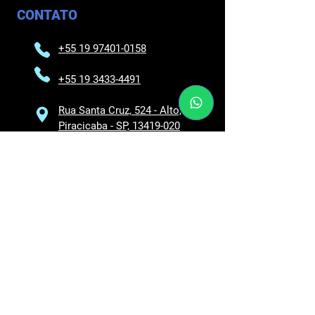
CONTATO
+55 19 97401-0158
+55 19 3433-4491
Rua Santa Cruz, 524 - Alto,
Piracicaba - SP, 13419-020
Av. Água Branca, 95 -
Higienópolis, Piracicaba -
SP, 13424-36
REDES SOCIAIS
Fique por dentro de nossas últimas
novidades e ofertas seguindo-nos nas
redes sociais.