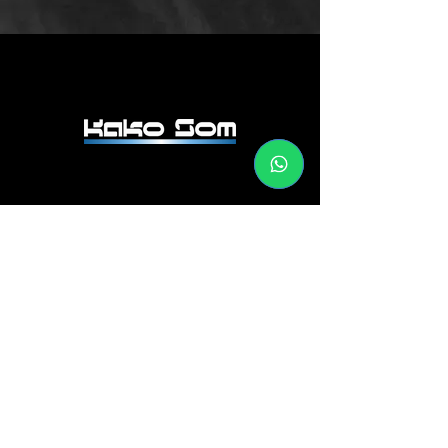
CONTATO
+55 19 97401-0158
+55 19 3433-4491
Rua Santa Cruz, 524 - Alto,
Piracicaba - SP, 13419-020
Av. Água Branca, 95 -