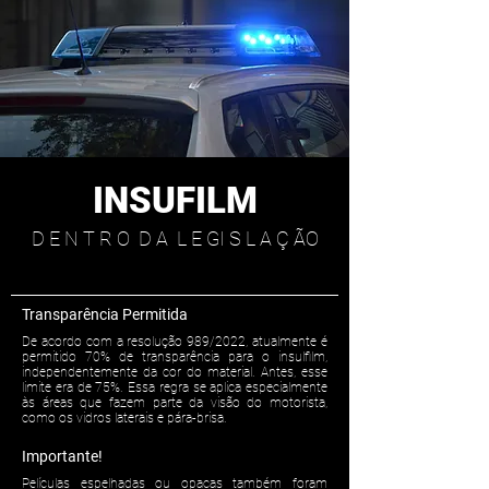
INSUFILM
D E N T R O D A L E GI S L A Ç ÃO
Transparência Permitida
De acordo com a resolução 989/2022, atualmente é
permitido 70% de transparência para o insulfilm,
independentemente da cor do material. Antes, esse
limite era de 75%. Essa regra se aplica especialmente
às áreas que fazem parte da visão do motorista,
como os vidros laterais e pára-brisa.
Importante!
Películas espelhadas ou opacas também foram