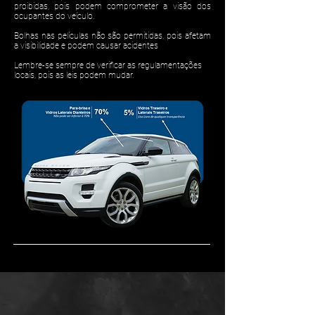
proibidas, pois podem comprometer a visão dos
ocupantes do veículo.
Bolhas nas películas não são permitidas, pois afetam
a visibilidade e podem causar acidentes
Lembre-se sempre de verificar as regulamentações
locais, pois as leis podem mudar.