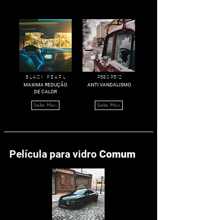
B L A C K P E A R L
PS8 & PS12
MAXIMA REDUÇÃO
ANTI VANDALISMO
DE CALOR
Saiba Mais
Saiba Mais
Película para vidro
Comum