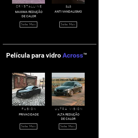
C R Y S T A L L I N E
SAS
ANTI VANDALISMO
MAXIMA REDUÇÃO
DE CALOR
Saiba Mais
Saiba Mais
Película para vidro
Across
™
F U S I O N
U L T R A V I S I O N
PRIVACIDADE
ALTA REDUÇÃO
DE CALOR
Saiba Mais
Saiba Mais