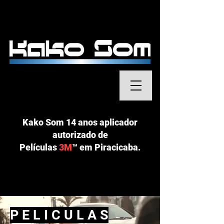
Kako Som 14 anos aplicador
autorizado de
Películas
3M
™
em Piracicaba.
P E L I C U L A S