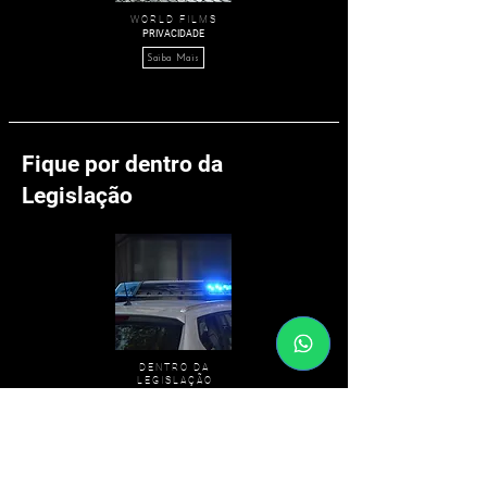
W O R L D F I L M S
PRIVACIDADE
Saiba Mais
Fique por dentro da
Legislação
D E N T R O D A
L E G I S L A Ç Ã O
Saiba Mais