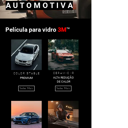
A U T O M O T I V A
Película para vidro
3M
™
C E R A M I C I R
C O L O R S T A B L E
ALTA REDUÇÃO
PREMIUM
DE CALOR
Saiba Mais
Saiba Mais